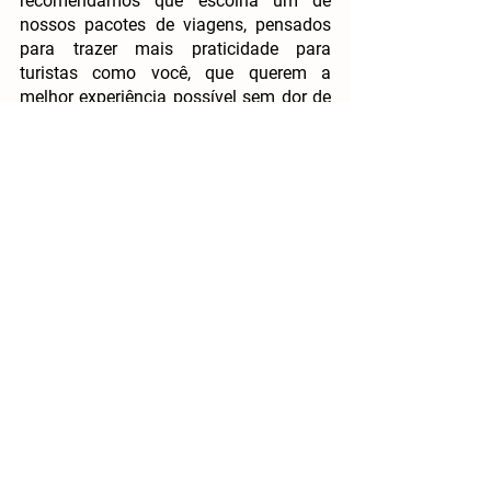
recomendamos que escolha um de 
nossos pacotes de viagens, pensados 
para trazer mais praticidade para 
turistas como você, que querem a 
melhor experiência possível sem dor de 
cabeça. 
A 
Conecte Flora
 oferece muitos pacotes 
que incluem diversos passeios e 
atividades para se fazer na cidade e 
também na região do Circuito das 
Águas Paulistas, onde é possível visitar 
todos os lugares históricos das cidades 
sem gastar além do planejado e sem 
abrir mão do conforto.