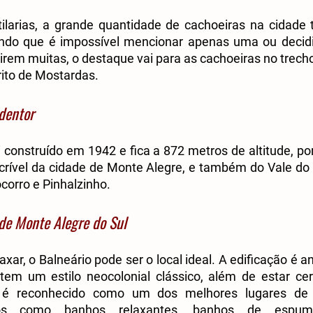
ilarias, a grande quantidade de cachoeiras na cidad
ndo que é impossível mencionar apenas uma ou decidir
tirem muitas, o destaque vai para as cachoeiras no trecho
rito de Mostardas.
dentor
 construído em 1942 e fica a 872 metros de altitude, por
ncrível da cidade de Monte Alegre, e também do Vale do
corro e Pinhalzinho.
de Monte Alegre do Sul
xar, o Balneário pode ser o local ideal. A edificação é ant
em um estilo neocolonial clássico, além de estar cer
o é reconhecido como um dos melhores lugares de t
ços como banhos relaxantes, banhos de espum