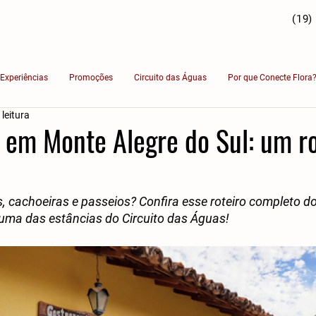
(19)
Experiências
Promoções
Circuito das Águas
Por que Conecte Flora
 leitura
 em Monte Alegre do Sul: um ro
s, cachoeiras e passeios? Confira esse roteiro completo d
 uma das estâncias do Circuito das Águas!