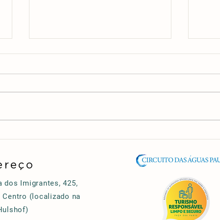
Como escolher hotéis em Águas de
Explo
Lindóia para uma estadia perfeita
Conec
no In
ereço
 dos Imigrantes, 425,
 Centro (localizado na
Hulshof)