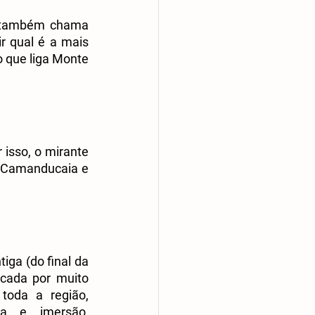
e também chama 
 qual é a mais 
 que liga Monte 
 isso, o mirante 
 Camanducaia e 
iga (do final da 
cada por muito 
oda a região, 
a e imersão, 