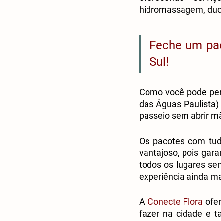
hidromassagem, duch
Feche um pac
Sul!
Como você pode perc
das Águas Paulista)
passeio sem abrir mã
Os pacotes com tud
vantajoso, pois gar
todos os lugares sem
experiência ainda mai
A 
Conecte Flora
 ofe
fazer na cidade e t