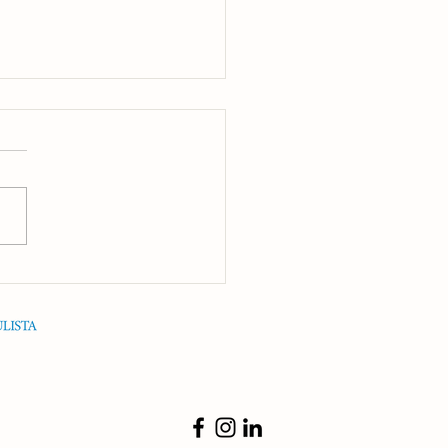
rando Pacotes Personalizados
te Flora: Sua Viagem Perfeita
terior de São Paulo