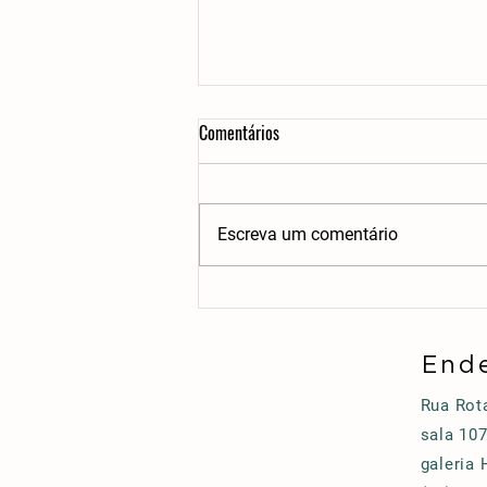
Comentários
Escreva um comentário
Roteiro em Holambra: Como
Conhecer a Cidade das Flores da
Melhor Forma
End
Rua Rota
sala 107
galeria 