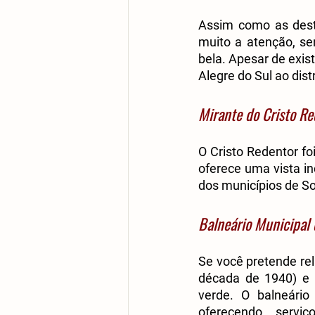
Assim como as dest
muito a atenção, se
bela. Apesar de exis
Alegre do Sul ao dist
Mirante do Cristo Re
O Cristo Redentor foi
oferece uma vista i
dos municípios de So
Balneário Municipal 
Se você pretende rela
década de 1940) e t
verde. O balneári
oferecendo servi