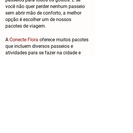
você não quer perder nenhum passeio 
sem abrir mão de conforto, a melhor 
opção é escolher um de nossos 
pacotes de viagem.
A 
Conecte Flora
 oferece muitos pacotes 
que incluem diversos passeios e 
atividades para se fazer na cidade e 
também na região do Circuito das 
Águas Paulista. Saiba mais 
clicando 
aqui
 e conheça todas as opções 
disponíveis para você e sua família!